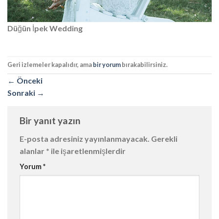
Düğün İpek Wedding
Geri izlemeler kapalıdır, ama
bir yorum
bırakabilirsiniz.
←
Önceki
Sonraki
→
Bir yanıt yazın
E-posta adresiniz yayınlanmayacak.
Gerekli
alanlar
*
ile işaretlenmişlerdir
Yorum
*