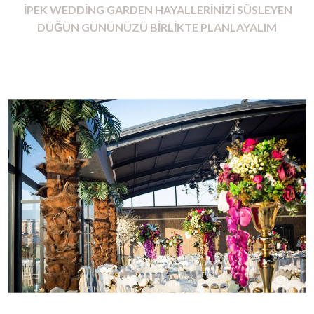
İPEK WEDDİNG GARDEN HAYALLERİNİZİ SÜSLEYEN
DÜĞÜN GÜNÜNÜZÜ BİRLİKTE PLANLAYALIM