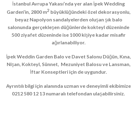
İstanbul Avrupa Yakası’nda yer alan İpek Wedding
2
Garden’in, 2800 m
büyüklüğündeki özel dekorasyonlu,
beyaz Napolyon sandalyelerden oluşan şık balo
salonunda gerçekleşen düğünlerde kokteyl düzeninde
500 ziyafet düzeninde ise 1000 kişiye kadar misafir
ağırlanabiliyor.
İpek Weddin Garden Balo ve Davet Salonu Düğün, Kına,
Nişan, Kokteyl, Sünnet, Mezuniyet Balosu ve Lansman,
İftar Konseptleri için de uygundur.
Ayrıntılı bilgi için alanında uzman ve deneyimli ekibimize
0212 580 12 13 numaralı telefondan ulaşabilirsiniz.