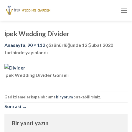
Skip
to
content
İpek Wedding Divider
Anasayfa
,
90 × 112
çözünürlüğünde
12 Şubat 2020
tarihinde yayınlandı
İpek Wedding Divider Görseli
Geri izlemeler kapalıdır, ama
bir yorum
bırakabilirsiniz.
Sonraki
→
Bir yanıt yazın